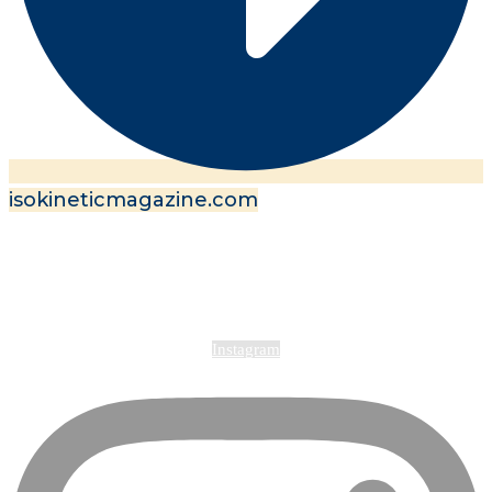
isokineticmagazine.com
© 2012-2026 Isokinetic Medical Group Srl
P.Iva 03740671205 – Cap. Soc. Int. Vers. Euro 10.400 – Reg.
Imp. n.03696800378 – R.E.A. n.309376
FAQ
|
Governance & Trasparenza
|
Privacy Policy
|
Cookie
Policy
Instagram